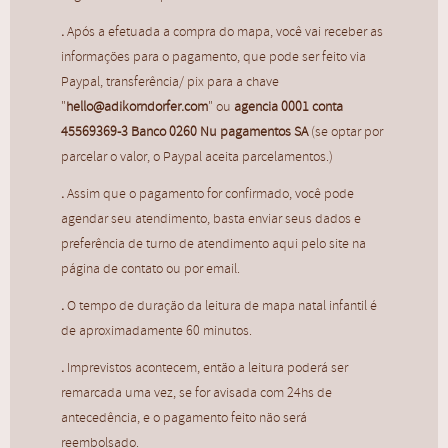
R$
50,00
.
Após a efetuada a compra do mapa, você vai receber as
informações para o pagamento, que pode ser feito via
Paypal, transferência/ pix para a chave
"
hello@adikorndorfer.com
" ou
agencia 0001 conta
45569369-3 Banco 0260 Nu pagamentos SA
(se optar por
parcelar o valor, o Paypal aceita parcelamentos.)
.
Assim que o pagamento for confirmado, você pode
agendar seu atendimento, basta enviar seus dados e
preferência de turno de atendimento aqui pelo site na
página de contato ou por email.
.
O tempo de duração da leitura de mapa natal infantil é
de aproximadamente 60 minutos.
.
Imprevistos acontecem, então a leitura poderá ser
remarcada uma vez, se for avisada com 24hs de
antecedência, e o pagamento feito não será
Mapa Natal | Infantil
reembolsado.