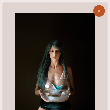
Adi
Korndorfer