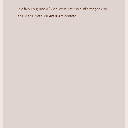
R$
120,00
.
Se ficou alguma dúvida, consulte mais informações na
aba
Mapa Natal
ou entre em
contato
.
Sinastria
R$
280,00