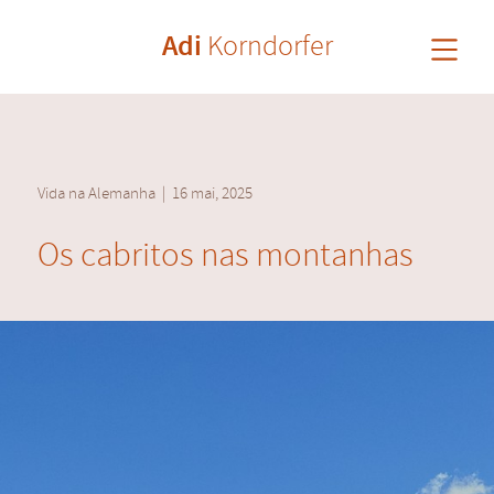
Adi
Korndorfer
Vida na Alemanha
|
16 mai, 2025
Os cabritos nas montanhas